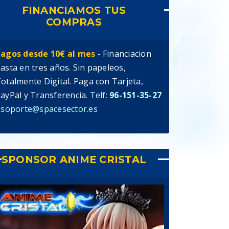
FINANCIAMOS TUS
COMPRAS
agos desde 10€ al mes
- Financiacion
asta en tres años. Sin papeleos,
otalmente Digital. Paga con Tarjeta,
ayPal y Transferencia.
Telf:
96-151-35-27
 soporte@spacesector.es
SPONSOR ANIME CRISTAL