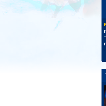
P
h
T
P
-