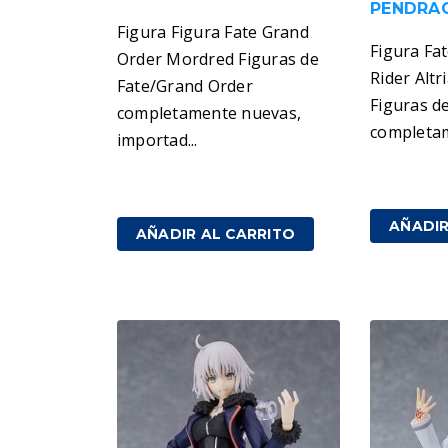
PENDRA
Figura Figura Fate Grand
Figura Fa
Order Mordred Figuras de
Rider Altr
Fate/Grand Order
Figuras d
completamente nuevas,
completam
importad...
209,00
€
199,00
€
IVA incluido
AÑADIR
AÑADIR AL CARRITO