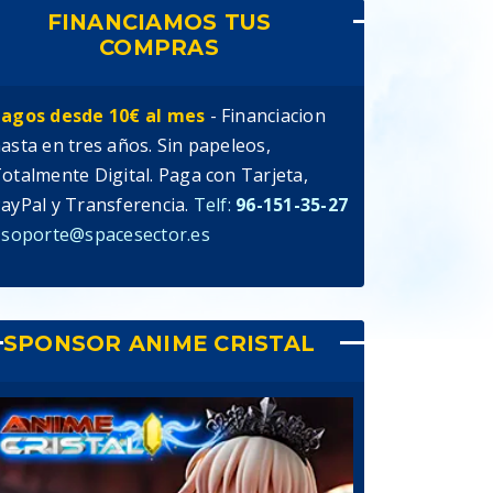
FINANCIAMOS TUS
COMPRAS
agos desde 10€ al mes
- Financiacion
asta en tres años. Sin papeleos,
otalmente Digital. Paga con Tarjeta,
ayPal y Transferencia.
Telf:
96-151-35-27
 soporte@spacesector.es
SPONSOR ANIME CRISTAL