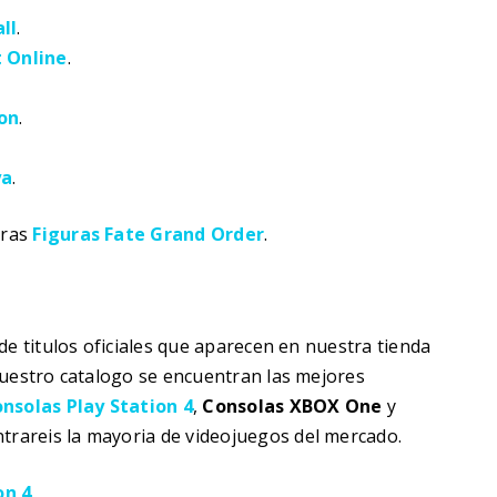
ll
.
t Online
.
ion
.
ya
.
tras
Figuras Fate Grand Order
.
de titulos oficiales que aparecen en nuestra tienda
nuestro catalogo se encuentran las mejores
nsolas Play Station 4
,
Consolas XBOX One
y
trareis la mayoria de videojuegos del mercado.
on 4
.