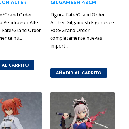
GON ALTER
GILGAMESH 49CM
te/Grand Order
Figura Fate/Grand Order
ia Pendragon Alter
Archer Gilgamesh Figuras de
e Fate/Grand Order
Fate/Grand Order
ente nu...
completamente nuevas,
import...
IVA incluido
399,00
€
IVA incluido
 AL CARRITO
AÑADIR AL CARRITO