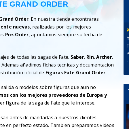
ATE GRAND ORDER
e Grand Order
. En nuestra tienda encontraras
mente nuevas
, realizadas por los mejores
P
ras
Pre-Order
, apuntamos siempre su fecha de
h
T
P
jes de todas las sagas de Fate.
Saber
,
Rin
,
Archer
,
-
. Ademas añadimos fichas tecnicas y documentacion
stribución oficial de
Figuras Fate Grand Order
.
 salida o modelos sobre figuras que aun no
mos con los mejores proveedores de Europa y
r figura de la saga de Fate que le interese.
visan antes de mandarlas a nuestros clientes.
te en perfecto estado. Tambien preparamos videos