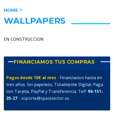
HOME
WALLPAPERS
ANIME
PELICULAS
EN CONSTRUCCION
MANGA
VIDEOJUEGOS
FINANCIAMOS TUS COMPRAS
PERSONAJES
Pagos desde 10€ al mes
- Financiacion hasta en
tres años. Sin papeleos, Totalmente Digital. Paga
WALLPAPERS
con Tarjeta, PayPal y Transferencia.
Telf:
96-151-
35-27
- soporte@spacesector.es
TIENDA