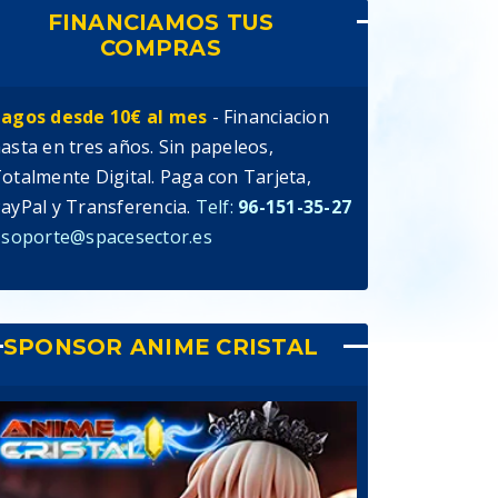
FINANCIAMOS TUS
COMPRAS
agos desde 10€ al mes
- Financiacion
asta en tres años. Sin papeleos,
otalmente Digital. Paga con Tarjeta,
ayPal y Transferencia.
Telf:
96-151-35-27
 soporte@spacesector.es
SPONSOR ANIME CRISTAL