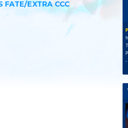
 FATE/EXTRA CCC
P
h
T
P
-