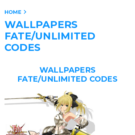
HOME
WALLPAPERS
ANIME
FATE/UNLIMITED
PELICULAS
CODES
MANGA
WALLPAPERS
VIDEOJUEGOS
FATE/UNLIMITED CODES
PERSONAJES
WALLPAPERS
TIENDA