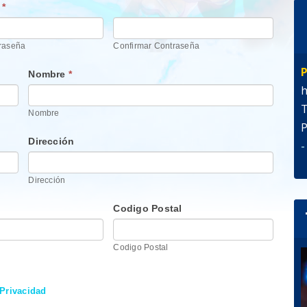
a
*
traseña
Confirmar Contraseña
P
Nombre
*
h
T
Nombre
P
Dirección
-
Dirección
Codigo Postal
Codigo Postal
 Privacidad