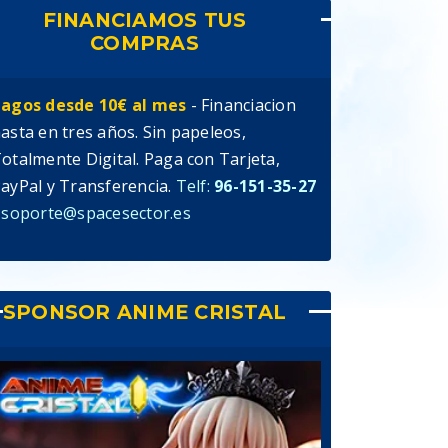
FINANCIAMOS TUS
COMPRAS
agos desde 10€ al mes
- Financiacion
asta en tres años. Sin papeleos,
otalmente Digital. Paga con Tarjeta,
ayPal y Transferencia.
Telf:
96-151-35-27
 soporte@spacesector.es
SPONSOR ANIME CRISTAL