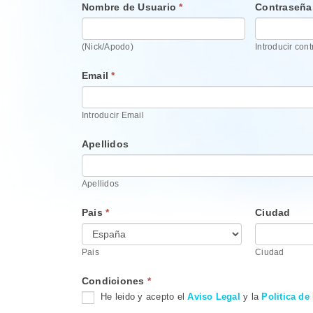
Nombre de Usuario
*
Contraseñ
(Nick/Apodo)
Introducir con
Email
*
Introducir Email
Apellidos
Apellidos
Pais
*
Ciudad
Pais
Ciudad
Condiciones
*
He leido y acepto el
Aviso Legal
y la
Politica de