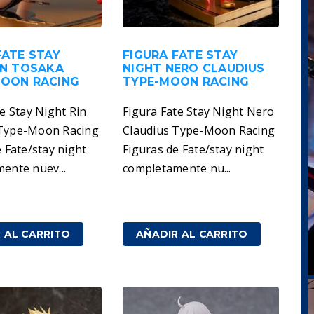
FATE STAY
FIGURA FATE STAY
IN TOSAKA
NIGHT NERO CLAUDIUS
MOON RACING
TYPE-MOON RACING
e Stay Night Rin
Figura Fate Stay Night Nero
Type-Moon Racing
Claudius Type-Moon Racing
 Fate/stay night
Figuras de Fate/stay night
ente nuev...
completamente nu...
209,00
€
IVA incluido
IVA incluido
 AL CARRITO
AÑADIR AL CARRITO