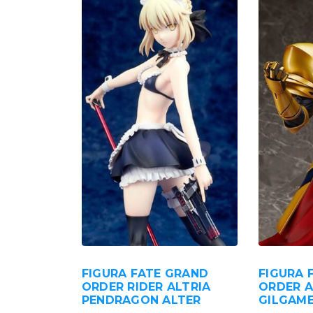
FIGURA FATE GRAND
FIGURA 
ORDER RIDER ALTRIA
ORDER 
PENDRAGON ALTER
GILGAM