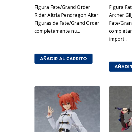
Figura Fate/Grand Order
Figura Fa
Rider Altria Pendragon Alter
Archer Gi
Figuras de Fate/Grand Order
Fate/Gran
completamente nu...
completa
import...
209,00
€
IVA incluido
399,00
€
AÑADIR AL CARRITO
AÑADIR