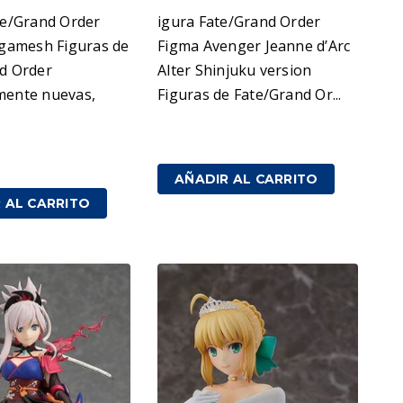
te/Grand Order
igura Fate/Grand Order
lgamesh Figuras de
Figma Avenger Jeanne d’Arc
d Order
Alter Shinjuku version
mente nuevas,
Figuras de Fate/Grand Or...
99,95
€
IVA incluido
IVA incluido
AÑADIR AL CARRITO
 AL CARRITO