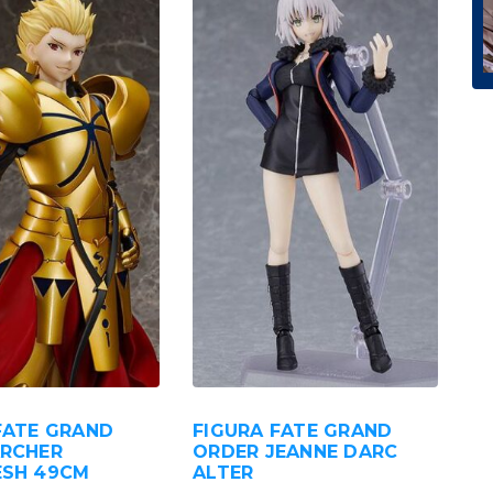
FATE GRAND
FIGURA FATE GRAND
ARCHER
ORDER JEANNE DARC
ESH 49CM
ALTER