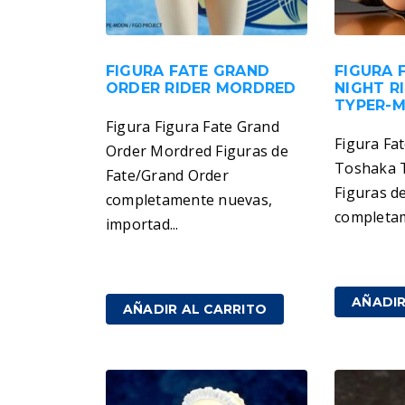
FIGURA FATE GRAND
FIGURA 
ORDER RIDER MORDRED
NIGHT R
TYPER-
Figura Figura Fate Grand
Figura Fat
Order Mordred Figuras de
Toshaka 
Fate/Grand Order
Figuras de
completamente nuevas,
completam
importad...
209,00
€
199,00
€
IVA incluido
AÑADIR
AÑADIR AL CARRITO