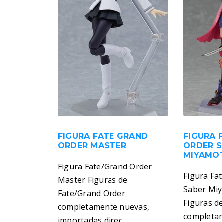
FIGURA FATE GRAND
FIGURA 
ORDER MASTER
ORDER 
MIYAMO
Figura Fate/Grand Order
Figura Fa
Master Figuras de
Saber Mi
Fate/Grand Order
Figuras d
completamente nuevas,
completam
importadas direc...