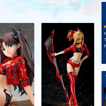
P
h
T
P
-