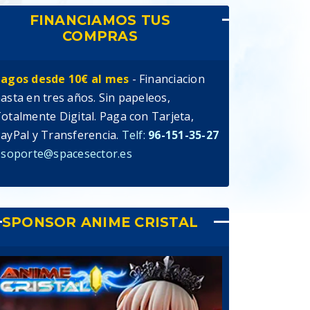
FINANCIAMOS TUS
COMPRAS
agos desde 10€ al mes
- Financiacion
asta en tres años. Sin papeleos,
otalmente Digital. Paga con Tarjeta,
ayPal y Transferencia.
Telf:
96-151-35-27
 soporte@spacesector.es
SPONSOR ANIME CRISTAL