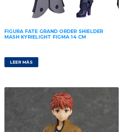
FIGURA FATE GRAND ORDER SHIELDER
MASH KYRIELIGHT FIGMA 14 CM
100,00
€
IVA incluido
LEER MÁS