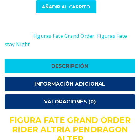
Figura
AÑADIR AL CARRITO
Fate
Grand
SKU:
4560228206159
Order
Categorías:
Figuras Fate Grand Order
,
Figuras Fate
Rider
stay Night
Altria
Pendragon
Alter
DESCRIPCIÓN
cantidad
INFORMACIÓN ADICIONAL
VALORACIONES (0)
FIGURA FATE GRAND ORDER
RIDER ALTRIA PENDRAGON
ALTER