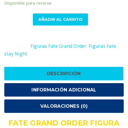
Disponible para reserva
Fate
AÑADIR AL CARRITO
Grand
Order
SKU:
4934054784622
Figura
Categorías:
Figuras Fate Grand Order
,
Figuras Fate
Lancer
stay Night
Tamamonomae
38
cm
DESCRIPCIÓN
cantidad
INFORMACIÓN ADICIONAL
VALORACIONES (0)
FATE GRAND ORDER FIGURA