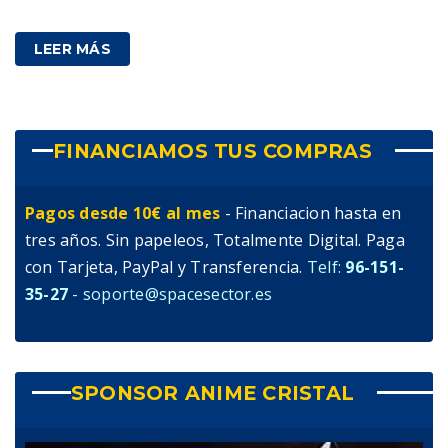
85,00
€
IVA incluido
LEER MÁS
FINANCIAMOS TUS COMPRAS
Pagos desde 10€ al mes
- Financiacion hasta en
tres años. Sin papeleos, Totalmente Digital. Paga
con Tarjeta, PayPal y Transferencia.
Telf:
96-151-
35-27
- soporte@spacesector.es
SPONSOR ANIME CRISTAL