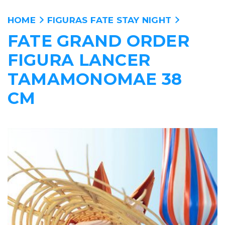
HOME
FIGURAS FATE STAY NIGHT
FATE GRAND ORDER
ANIME
FIGURA LANCER
PELICULAS
TAMAMONOMAE 38
CM
MANGA
VIDEOJUEGOS
PERSONAJES
WALLPAPERS
TIENDA