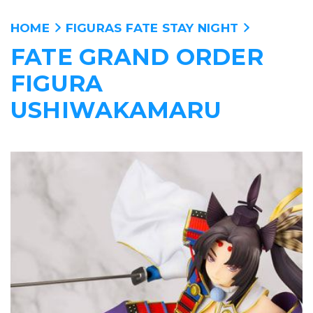
HOME
FIGURAS FATE STAY NIGHT
FATE GRAND ORDER
ANIME
FIGURA
PELICULAS
USHIWAKAMARU
MANGA
VIDEOJUEGOS
PERSONAJES
WALLPAPERS
TIENDA