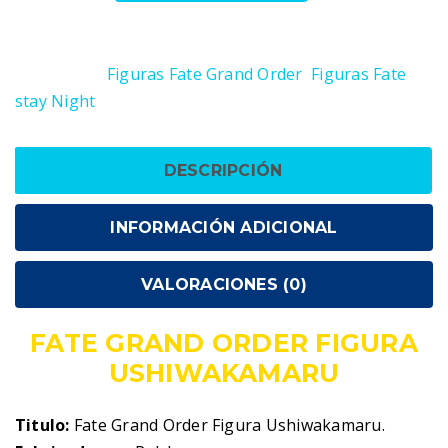
Order
SKU:
4571498440495
Figura
Categorías:
Figuras Fate Grand Order
,
Figuras Fate
Ushiwakamaru
stay Night
cantidad
DESCRIPCIÓN
INFORMACIÓN ADICIONAL
VALORACIONES (0)
FATE GRAND ORDER FIGURA
USHIWAKAMARU
Titulo:
Fate Grand Order Figura Ushiwakamaru.