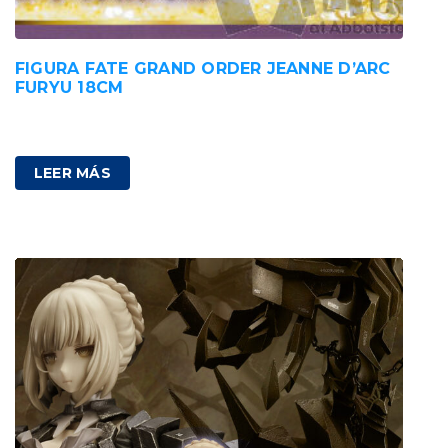
FIGURA FATE GRAND ORDER JEANNE D’ARC
FURYU 18CM
38,00
€
IVA incluido
LEER MÁS