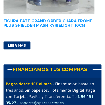
FIGURA FATE GRAND ORDER CHARA FROME
PLUS SHIELDER MASH KYRIELIGHT 10CM
89,00
€
IVA incluido
LEER MÁS
FINANCIAMOS TUS COMPRAS
Pagos desde 10€ al mes
- Financiacion hasta en
tres años. Sin papeleos, Totalmente Digital. Paga
con Tarjeta, PayPal y Transferencia.
Telf:
96-151-
35-27
- soporte@spacesector.es