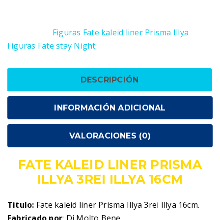
liner
SKU:
4580326631400
Prisma
Categorías:
Figuras Fate kaleid liner Prisma Illya
,
Illya
Figuras Fate stay Night
3rei
Illya
16cm
DESCRIPCIÓN
cantidad
INFORMACIÓN ADICIONAL
VALORACIONES (0)
FATE KALEID LINER PRISMA
ILLYA 3REI ILLYA 16CM
Titulo:
Fate kaleid liner Prisma Illya 3rei Illya 16cm.
Fabricado por
: Di Molto Bene.