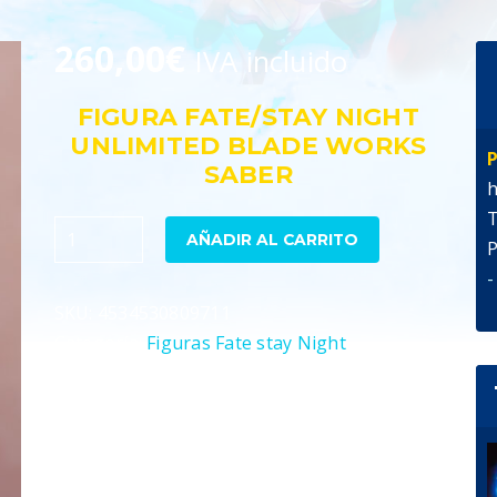
260,00
€
IVA incluido
FIGURA FATE/STAY NIGHT
UNLIMITED BLADE WORKS
P
SABER
h
T
Fate
AÑADIR AL CARRITO
P
Stay
-
Night
SKU:
4534530809711
Unlimited
Categoría:
Figuras Fate stay Night
Blade
Works
Figura
Saber
Kimono