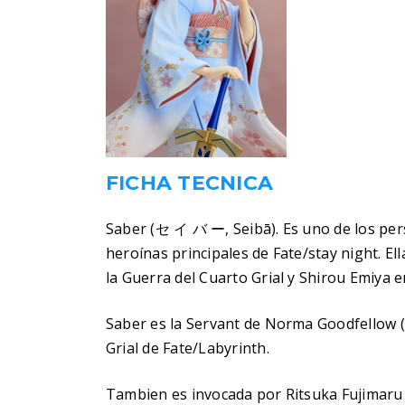
FICHA TECNICA
Saber (セ イ バ ー, Seibā). Es uno de los pers
heroínas principales de Fate/stay night. Ell
la Guerra del Cuarto Grial y Shirou Emiya e
Saber es la Servant de Norma Goodfellow 
Grial de Fate/Labyrinth.
Tambien es invocada por Ritsuka Fujimaru