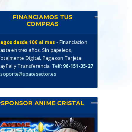
FINANCIAMOS TUS
COMPRAS
agos desde 10€ al mes
- Financiacion
asta en tres años. Sin papeleos,
otalmente Digital. Paga con Tarjeta,
ayPal y Transferencia.
Telf:
96-151-35-27
 soporte@spacesector.es
SPONSOR ANIME CRISTAL