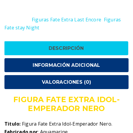
Extra
SKU:
4562369650921
Idol-
Categorías:
Figuras Fate Extra Last Encore
,
Figuras
Emperador
Fate stay Night
Nero
cantidad
DESCRIPCIÓN
INFORMACIÓN ADICIONAL
VALORACIONES (0)
FIGURA FATE EXTRA IDOL-
EMPERADOR NERO
Titulo:
Figura Fate Extra Idol-Emperador Nero.
Fabricado por
: Aquamarine.