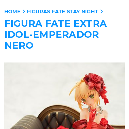
HOME
FIGURAS FATE STAY NIGHT
FIGURA FATE EXTRA
ANIME
IDOL-EMPERADOR
PELICULAS
NERO
MANGA
VIDEOJUEGOS
PERSONAJES
WALLPAPERS
TIENDA