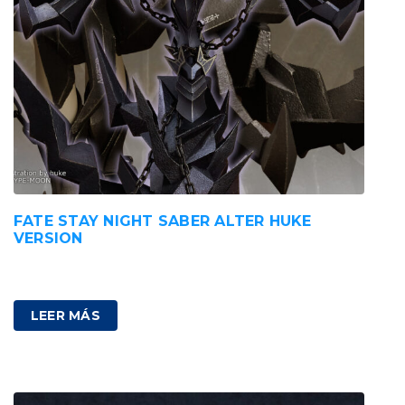
FATE STAY NIGHT SABER ALTER HUKE
VERSION
340,00
€
IVA incluido
LEER MÁS