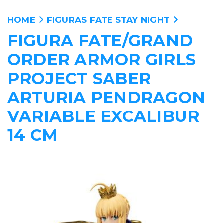
HOME
FIGURAS FATE STAY NIGHT
FIGURA FATE/GRAND
ANIME
ORDER ARMOR GIRLS
PELICULAS
PROJECT SABER
ARTURIA PENDRAGON
MANGA
VARIABLE EXCALIBUR
VIDEOJUEGOS
14 CM
PERSONAJES
WALLPAPERS
TIENDA