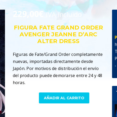
229,00
€
IVA incluido
FIGURA FATE GRAND ORDER
AVENGER JEANNE D’ARC
P
ALTER DRESS
h
T
Figuras de Fate/Grand Order completamente
P
nuevas, importadas directamente desde
-
Japón. Por motivos de distribución el envío
del producto puede demorarse entre 24 y 48
horas.
Figura
AÑADIR AL CARRITO
Fate
Grand
SKU:
4545784042595
Order