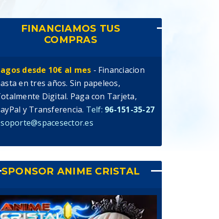
FINANCIAMOS TUS
COMPRAS
agos desde 10€ al mes
- Financiacion
asta en tres años. Sin papeleos,
otalmente Digital. Paga con Tarjeta,
ayPal y Transferencia.
Telf:
96-151-35-27
 soporte@spacesector.es
SPONSOR ANIME CRISTAL