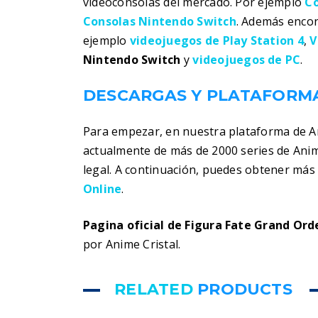
videoconsolas del mercado. Por ejemplo
Co
Consolas Nintendo Switch
. Además encon
ejemplo
videojuegos de Play Station 4
,
V
Nintendo Switch
y
videojuegos de PC
.
DESCARGAS Y PLATAFORMA
Para empezar, en nuestra plataforma de 
actualmente de más de 2000 series de Ani
legal. A continuación, puedes obtener má
Online
.
Pagina oficial de Figura Fate Grand Ord
por Anime Cristal.
RELATED
PRODUCTS