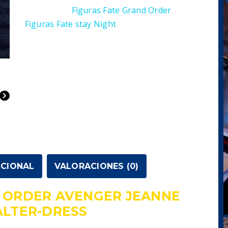
Categorías:
Figuras Fate Grand Order
,
Avenger
Figuras Fate stay Night
Jeanne
d'Arc
Alter-
Dress
cantidad
ICIONAL
VALORACIONES (0)
D ORDER AVENGER JEANNE
ALTER-DRESS