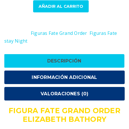
Figura
AÑADIR AL CARRITO
Fate
Grand
SKU:
4560393841872
Order
Categorías:
Figuras Fate Grand Order
,
Figuras Fate
Elizabeth
stay Night
Bathory
cantidad
DESCRIPCIÓN
INFORMACIÓN ADICIONAL
VALORACIONES (0)
FIGURA FATE GRAND ORDER
ELIZABETH BATHORY