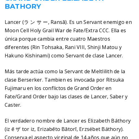
BATHORY
Lancer (ラ ン サ ー, Ransā). Es un Servant enemigo en
Moon Cell Holy Grail War de Fate/Extra CCC. Ella es
única porque cambia entre cuatro Maestros
diferentes (Rin Tohsaka, Rani VIII, Shinji Matou y
Hakuno Kishinami) como Servant de clase Lancer.
Más tarde actúa como la Servant de Meltlilith de la
clase Berserker. Tambien es invocada por Ritsuka
Fujimaru en los conflictos de Grand Order en
Fate/Grand Order bajo las clases de Lancer, Saber y
Caster.
El verdadero nombre de Lancer es Elizabeth Báthory
(iz ē ザ tor iz, Erizabēto Bātorī, Erzsébet Báthory).
Conserva el aspecto virginal de 14 años que aún no