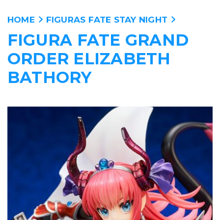
HOME
FIGURAS FATE STAY NIGHT
FIGURA FATE GRAND
ANIME
ORDER ELIZABETH
PELICULAS
BATHORY
MANGA
VIDEOJUEGOS
PERSONAJES
WALLPAPERS
TIENDA