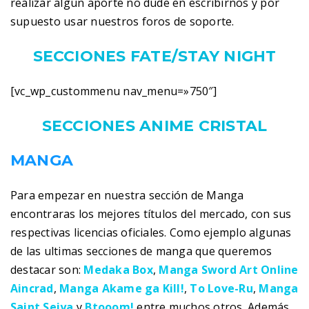
realizar algún aporte no dude en escribirnos y por
supuesto usar nuestros foros de soporte.
SECCIONES FATE/STAY NIGHT
[vc_wp_custommenu nav_menu=»750″]
SECCIONES ANIME CRISTAL
MANGA
Para empezar en nuestra sección de Manga
encontraras los mejores títulos del mercado, con sus
respectivas licencias oficiales. Como ejemplo algunas
de las ultimas secciones de manga que queremos
destacar son:
Medaka Box
,
Manga Sword Art Online
Aincrad
,
Manga Akame ga Kill!
,
To Love-Ru
,
Manga
Saint Seiya
y
Btooom!
entre muchos otros. Además,