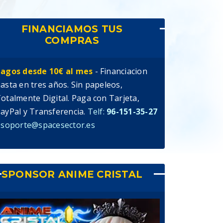
FINANCIAMOS TUS
COMPRAS
agos desde 10€ al mes
- Financiacion
asta en tres años. Sin papeleos,
otalmente Digital. Paga con Tarjeta,
ayPal y Transferencia.
Telf:
96-151-35-27
 soporte@spacesector.es
SPONSOR ANIME CRISTAL