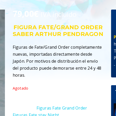
79,00
€
IVA incluido
FIGURA FATE/GRAND ORDER
SABER ARTHUR PENDRAGON
P
h
Figuras de Fate/Grand Order completamente
T
nuevas, importadas directamente desde
P
Japón. Por motivos de distribución el envío
-
del producto puede demorarse entre 24 y 48
horas.
Agotado
SKU:
4580416904483
Categorías:
Figuras Fate Grand Order
,
Figuras Fate stay Night