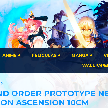
ANIME
PELICULAS
MANGA
V
WALLPAPE
AND ORDER PROTOTYPE N
ON ASCENSION 10CM