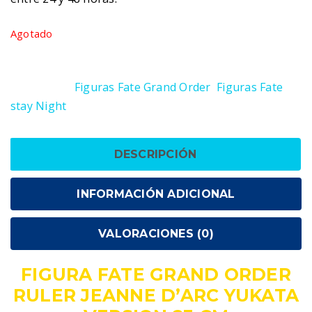
Agotado
SKU:
4571245297662
Categorías:
Figuras Fate Grand Order
,
Figuras Fate
stay Night
DESCRIPCIÓN
INFORMACIÓN ADICIONAL
VALORACIONES (0)
FIGURA FATE GRAND ORDER
RULER JEANNE D’ARC YUKATA