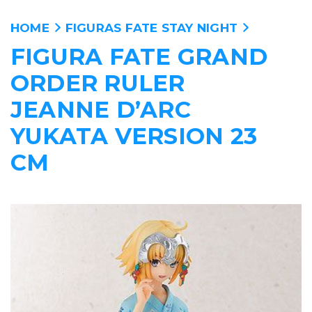
HOME
FIGURAS FATE STAY NIGHT
FIGURA FATE GRAND
ANIME
ORDER RULER
PELICULAS
JEANNE D’ARC
YUKATA VERSION 23
MANGA
CM
VIDEOJUEGOS
PERSONAJES
WALLPAPERS
TIENDA