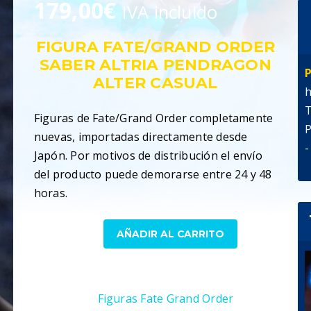
179,00
€
IVA incluido
FIGURA FATE/GRAND ORDER
SABER ALTRIA PENDRAGON
P
ALTER CASUAL
h
T
Figuras de Fate/Grand Order completamente
P
nuevas, importadas directamente desde
-
Japón. Por motivos de distribución el envío
del producto puede demorarse entre 24 y 48
horas.
Figura
AÑADIR AL CARRITO
Fate
Grand
SKU:
4934054785209
Order
Categorías:
Figuras Fate Grand Order
,
Saber