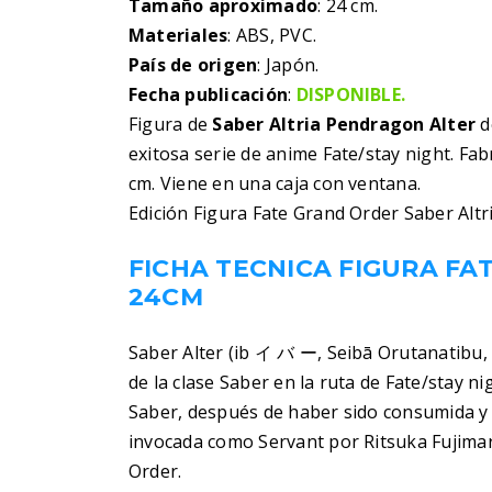
Tamaño aproximado
: 24 cm.
Materiales
: ABS, PVC.
País de origen
: Japón.
Fecha publicación
:
DISPONIBLE.
Figura de
Saber Altria Pendragon Alter
d
exitosa serie de anime Fate/stay night. Fa
cm. Viene en una caja con ventana.
Edición Figura Fate Grand Order Saber Alt
FICHA TECNICA FIGURA FA
24CM
Saber Alter (ib イ バ ー, Seibā Orutanatibu, 
de la clase Saber en la ruta de Fate/stay n
Saber, después de haber sido consumida y 
invocada como Servant por Ritsuka Fujimar
Order.