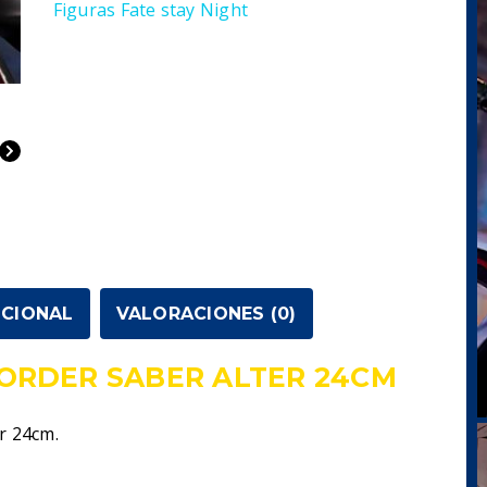
Figuras Fate stay Night
Alter
24cm
cantidad
ICIONAL
VALORACIONES (0)
 ORDER SABER ALTER 24CM
r 24cm.