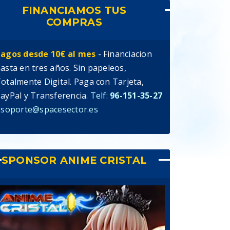
FINANCIAMOS TUS
COMPRAS
agos desde 10€ al mes
- Financiacion
asta en tres años. Sin papeleos,
otalmente Digital. Paga con Tarjeta,
ayPal y Transferencia.
Telf:
96-151-35-27
 soporte@spacesector.es
SPONSOR ANIME CRISTAL