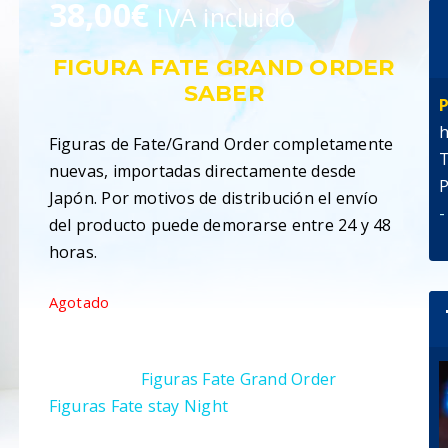
38,00
€
IVA incluido
FIGURA FATE GRAND ORDER
SABER
P
h
Figuras de Fate/Grand Order completamente
T
nuevas, importadas directamente desde
P
Japón. Por motivos de distribución el envío
-
del producto puede demorarse entre 24 y 48
horas.
Agotado
SKU:
7653218766553
Categorías:
Figuras Fate Grand Order
,
Figuras Fate stay Night