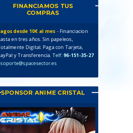
FINANCIAMOS TUS
COMPRAS
agos desde 10€ al mes
- Financiacion
asta en tres años. Sin papeleos,
otalmente Digital. Paga con Tarjeta,
ayPal y Transferencia.
Telf:
96-151-35-27
 soporte@spacesector.es
SPONSOR ANIME CRISTAL