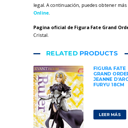
legal. A continuación, puedes obtener má
Online
.
Pagina oficial de Figura Fate Grand Or
Cristal.
RELATED
PRODUCTS
FIGURA FATE
GRAND ORDE
JEANNE D’AR
FURYU 18CM
38,00
€
IVA
incluido
LEER MÁS