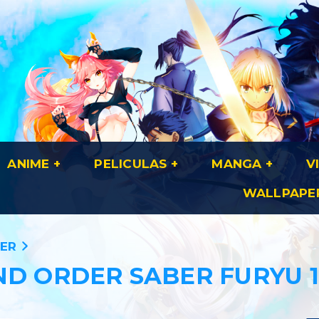
ANIME
PELICULAS
MANGA
V
WALLPAPE
DER
ND ORDER SABER FURYU 