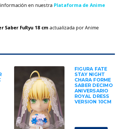
s información en nuestra
Plataforma de Anime
der Saber FuRyu 18 cm
actualizada por Anime
FIGURA FATE
R
STAY NIGHT
C
CHARA FORME
SABER DECIMO
ANIVERSARIO
ROYAL DRESS
VERSION 10CM
89,00
€
IVA
incluido