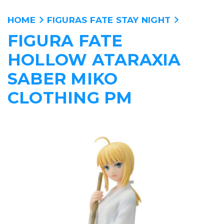
HOME
FIGURAS FATE STAY NIGHT
FIGURA FATE
ANIME
HOLLOW ATARAXIA
PELICULAS
SABER MIKO
CLOTHING PM
MANGA
VIDEOJUEGOS
PERSONAJES
WALLPAPERS
TIENDA