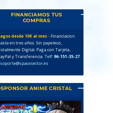
FINANCIAMOS TUS
COMPRAS
agos desde 10€ al mes
- Financiacion
asta en tres años. Sin papeleos,
otalmente Digital. Paga con Tarjeta,
ayPal y Transferencia.
Telf:
96-151-35-27
 soporte@spacesector.es
SPONSOR ANIME CRISTAL