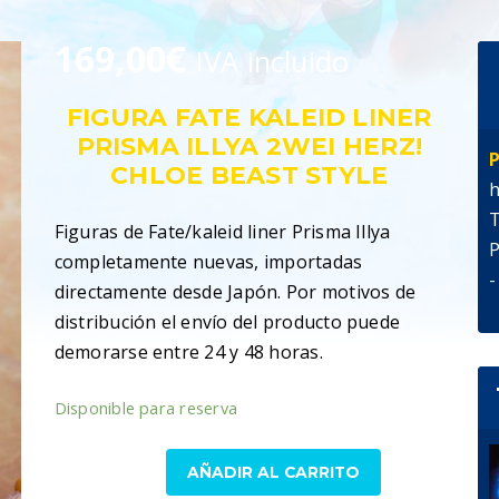
169,00
€
IVA incluido
FIGURA FATE KALEID LINER
PRISMA ILLYA 2WEI HERZ!
P
CHLOE BEAST STYLE
h
T
Figuras de Fate/kaleid liner Prisma Illya
P
completamente nuevas, importadas
-
directamente desde Japón. Por motivos de
distribución el envío del producto puede
demorarse entre 24 y 48 horas.
Disponible para reserva
Figura
AÑADIR AL CARRITO
Fate