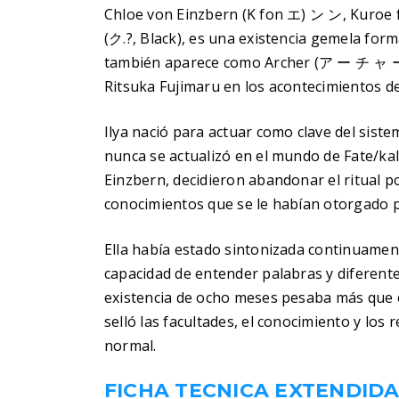
Chloe von Einzbern (K fon エ) ン ン, Kuroe
(ク.?, Black), es una existencia gemela forma
también aparece como Archer (ア ー チ ャ ー, 
Ritsuka Fujimaru en los acontecimientos d
Ilya nació para actuar como clave del siste
nunca se actualizó en el mundo de Fate/kale
Einzbern, decidieron abandonar el ritual por 
conocimientos que se le habían otorgado p
Ella había estado sintonizada continuamen
capacidad de entender palabras y diferentes
existencia de ocho meses pesaba más que e
selló las facultades, el conocimiento y los 
normal.
FICHA TECNICA EXTENDID