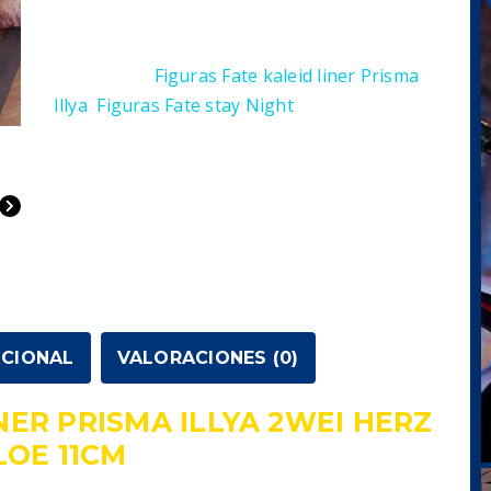
kaleid
SKU:
4562369651034
liner
Categorías:
Figuras Fate kaleid liner Prisma
Prisma
Illya
,
Figuras Fate stay Night
Illya
2Wei
Herz
Chloe
11cm
cantidad
ICIONAL
VALORACIONES (0)
NER PRISMA ILLYA 2WEI HERZ
LOE 11CM