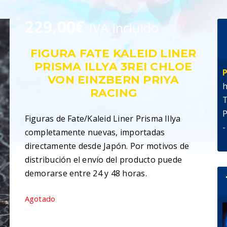
229,00
€
IVA incluido
FIGURA FATE KALEID LINER
PRISMA ILLYA 3REI CHLOE
P
VON EINZBERN PRIYA
h
RACING
T
P
Figuras de Fate/Kaleid Liner Prisma Illya
-
completamente nuevas, importadas
directamente desde Japón. Por motivos de
distribución el envío del producto puede
demorarse entre 24 y 48 horas.
Agotado
SKU:
4573127061125