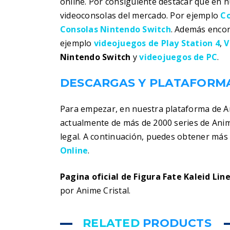
online. Por consiguiente destacar que en 
videoconsolas del mercado. Por ejemplo
Co
Consolas Nintendo Switch
. Además encon
ejemplo
videojuegos de Play Station 4
,
V
Nintendo Switch
y
videojuegos de PC
.
DESCARGAS Y PLATAFORMA
Para empezar, en nuestra plataforma de 
actualmente de más de 2000 series de Ani
legal. A continuación, puedes obtener má
Online
.
Pagina oficial de Figura Fate Kaleid Lin
por Anime Cristal.
RELATED
PRODUCTS