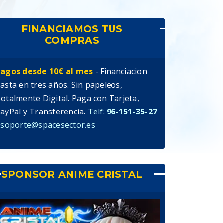
FINANCIAMOS TUS
COMPRAS
agos desde 10€ al mes
- Financiacion
asta en tres años. Sin papeleos,
otalmente Digital. Paga con Tarjeta,
ayPal y Transferencia.
Telf:
96-151-35-27
 soporte@spacesector.es
SPONSOR ANIME CRISTAL