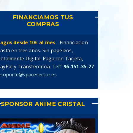
FINANCIAMOS TUS
COMPRAS
agos desde 10€ al mes
- Financiacion
asta en tres años. Sin papeleos,
otalmente Digital. Paga con Tarjeta,
ayPal y Transferencia.
Telf:
96-151-35-27
 soporte@spacesector.es
SPONSOR ANIME CRISTAL