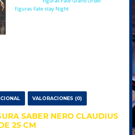
Categorías:
Figuras Fate Grand Order
,
Saber
Figuras Fate stay Night
Nero
Claudius
Bride
25
cm
cantidad
ICIONAL
VALORACIONES (0)
GURA SABER NERO CLAUDIUS
DE 25 CM