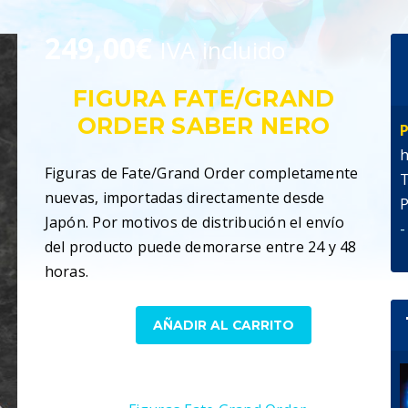
249,00
€
IVA incluido
FIGURA FATE/GRAND
ORDER SABER NERO
P
h
Figuras de Fate/Grand Order completamente
T
nuevas, importadas directamente desde
P
Japón. Por motivos de distribución el envío
-
del producto puede demorarse entre 24 y 48
horas.
Fate
AÑADIR AL CARRITO
Grand
Order
SKU:
4589977240306
Figura