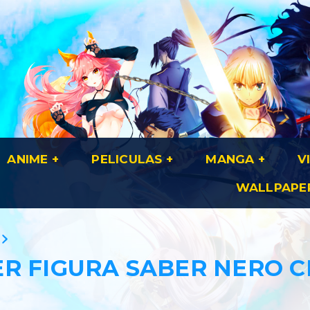
ANIME
PELICULAS
MANGA
V
WALLPAPE
R FIGURA SABER NERO C