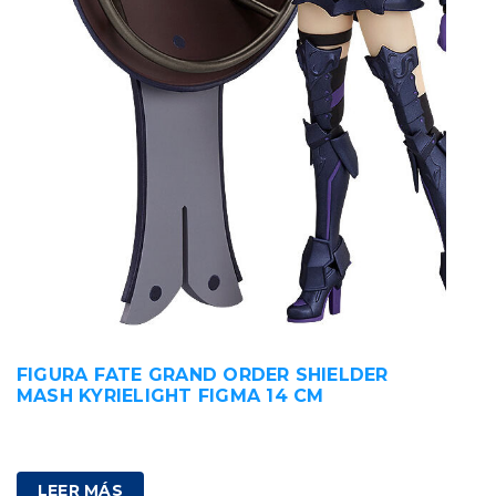
FIGURA FATE GRAND ORDER SHIELDER
MASH KYRIELIGHT FIGMA 14 CM
100,00
€
IVA incluido
LEER MÁS