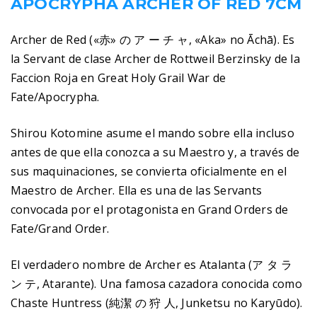
APOCRYPHA ARCHER OF RED 7CM
Archer de Red («赤» の ア ー チ ャ, «Aka» no Āchā). Es
la Servant de clase Archer de Rottweil Berzinsky de la
Faccion Roja en Great Holy Grail War de
Fate/Apocrypha.
Shirou Kotomine asume el mando sobre ella incluso
antes de que ella conozca a su Maestro y, a través de
sus maquinaciones, se convierta oficialmente en el
Maestro de Archer. Ella es una de las Servants
convocada por el protagonista en Grand Orders de
Fate/Grand Order.
El verdadero nombre de Archer es Atalanta (ア タ ラ
ン テ, Atarante). Una famosa cazadora conocida como
Chaste Huntress (純潔 の 狩 人, Junketsu no Karyūdo).