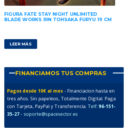
FIGURA FATE STAY NIGHT UNLIMITED
BLADE WORKS RIN TOHSAKA FURYU 19 CM
52,00
€
IVA incluido
LEER MÁS
FINANCIAMOS TUS COMPRAS
Pagos desde 10€ al mes
- Financiacion hasta en
tres años. Sin papeleos, Totalmente Digital. Paga
con Tarjeta, PayPal y Transferencia.
Telf:
96-151-
35-27
- soporte@spacesector.es