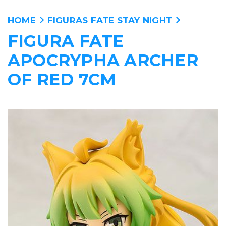
HOME
FIGURAS FATE STAY NIGHT
FIGURA FATE
ANIME
APOCRYPHA ARCHER
PELICULAS
OF RED 7CM
MANGA
VIDEOJUEGOS
PERSONAJES
WALLPAPERS
TIENDA