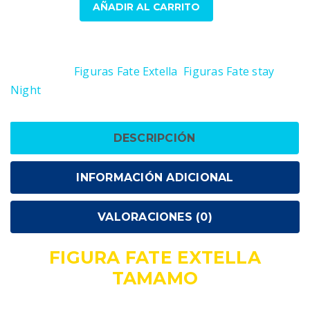
Figura
AÑADIR AL CARRITO
Fate
Extella
SKU:
4560308575373
Tamamo
Categorías:
Figuras Fate Extella
,
Figuras Fate stay
cantidad
Night
DESCRIPCIÓN
INFORMACIÓN ADICIONAL
VALORACIONES (0)
FIGURA FATE EXTELLA
TAMAMO