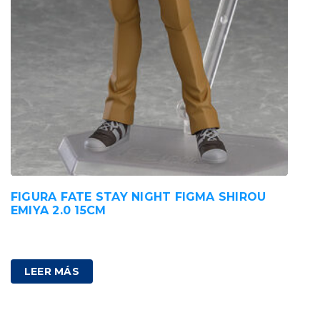
FIGURA FATE STAY NIGHT FIGMA SHIROU
EMIYA 2.0 15CM
80,00
€
IVA incluido
LEER MÁS