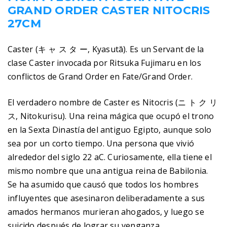
GRAND ORDER CASTER NITOCRIS
27CM
Caster (キ ャ ス タ ー, Kyasutā). Es un Servant de la
clase Caster invocada por Ritsuka Fujimaru en los
conflictos de Grand Order en Fate/Grand Order.
El verdadero nombre de Caster es Nitocris (ニ ト ク リ
ス, Nitokurisu). Una reina mágica que ocupó el trono
en la Sexta Dinastía del antiguo Egipto, aunque solo
sea por un corto tiempo. Una persona que vivió
alrededor del siglo 22 aC. Curiosamente, ella tiene el
mismo nombre que una antigua reina de Babilonia.
Se ha asumido que causó que todos los hombres
influyentes que asesinaron deliberadamente a sus
amados hermanos murieran ahogados, y luego se
suicido después de lograr su venganza.