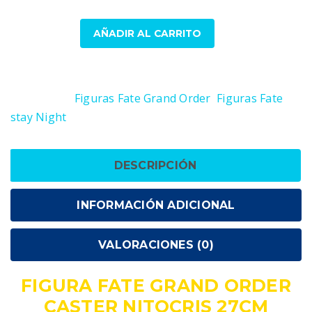
Figura
AÑADIR AL CARRITO
Fate
Grand
SKU:
4981932512600
Order
Categorías:
Figuras Fate Grand Order
,
Figuras Fate
Caster
stay Night
Nitocris
27cm
cantidad
DESCRIPCIÓN
INFORMACIÓN ADICIONAL
VALORACIONES (0)
FIGURA FATE GRAND ORDER
CASTER NITOCRIS 27CM