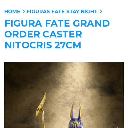
HOME
FIGURAS FATE STAY NIGHT
FIGURA FATE GRAND
ANIME
ORDER CASTER
PELICULAS
NITOCRIS 27CM
MANGA
VIDEOJUEGOS
PERSONAJES
WALLPAPERS
TIENDA