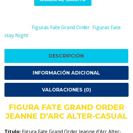
Fate
Grand
SKU:
4934054784851
Order
Categorías:
Figuras Fate Grand Order
,
Figuras Fate
Jeanne
stay Night
d'Arc
Alter-
Casual
DESCRIPCIÓN
cantidad
INFORMACIÓN ADICIONAL
VALORACIONES (0)
FIGURA FATE GRAND ORDER
JEANNE D’ARC ALTER-CASUAL
Titulo:
Figura Fate Grand Order Jeanne d’Arc Alter-