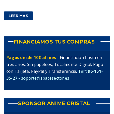
38,00
€
IVA incluido
LEER MÁS
FINANCIAMOS TUS COMPRAS
Pagos desde 10€ al mes
- Financiacion hasta en
tres años. Sin papeleos, Totalmente Digital. Paga
con Tarjeta, PayPal y Transferencia.
Telf:
96-151-
35-27
- soporte@spacesector.es
SPONSOR ANIME CRISTAL