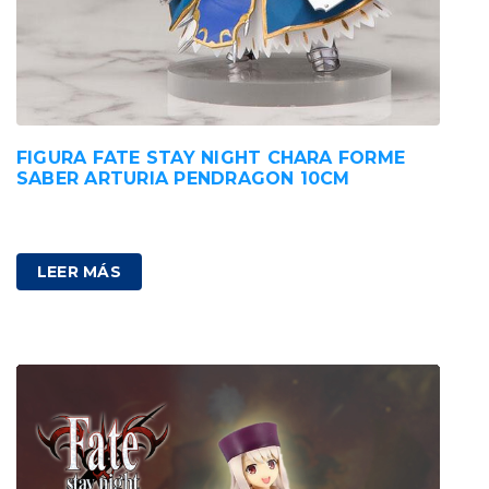
FIGURA FATE STAY NIGHT CHARA FORME
SABER ARTURIA PENDRAGON 10CM
89,00
€
IVA incluido
LEER MÁS