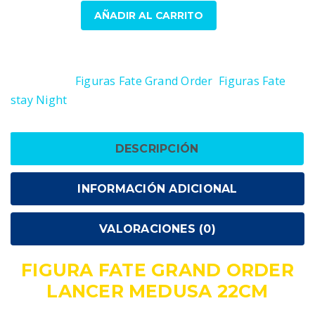
Figura
AÑADIR AL CARRITO
Fate
Grand
SKU:
4981932511719
Order
Categorías:
Figuras Fate Grand Order
,
Figuras Fate
Lancer
stay Night
Medusa
22cm
cantidad
DESCRIPCIÓN
INFORMACIÓN ADICIONAL
VALORACIONES (0)
FIGURA FATE GRAND ORDER
LANCER MEDUSA 22CM