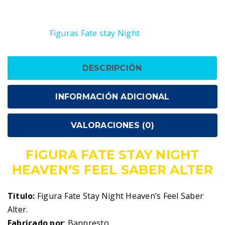
Stay
SKU:
3296580824458
Night
Categoría:
Figuras Fate stay Night
Heaven's
Feel
Saber
DESCRIPCIÓN
Alter
cantidad
INFORMACIÓN ADICIONAL
VALORACIONES (0)
FIGURA FATE STAY NIGHT
HEAVEN’S FEEL SABER ALTER
Titulo:
Figura Fate Stay Night Heaven’s Feel Saber
Alter.
Fabricado por
: Banpresto.