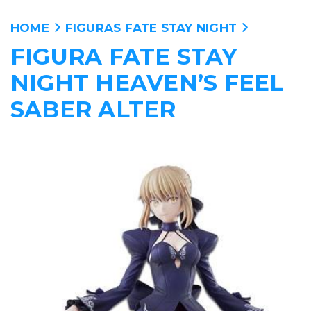
HOME
FIGURAS FATE STAY NIGHT
FIGURA FATE STAY
ANIME
NIGHT HEAVEN’S FEEL
PELICULAS
SABER ALTER
MANGA
VIDEOJUEGOS
PERSONAJES
WALLPAPERS
TIENDA